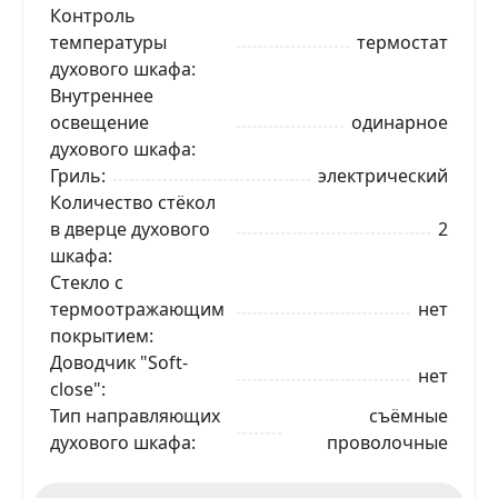
Контроль
температуры
термостат
духового шкафа
ЗАКАЗАТЬ В 1 КЛИК
Внутреннее
освещение
одинарное
духового шкафа
Ваше имя
Гриль
электрический
Количество стёкол
в дверце духового
2
Телефон
*
шкафа
Стекло с
термоотражающим
нет
Я даю согласие на обработку моих персональных
данных в соответствии
С ПРАВИЛАМИ
торговой
покрытием
площадки
Доводчик "Soft-
нет
close"
ОТПРАВИТЬ ЗАЯВКУ
Тип направляющих
съёмные
духового шкафа
проволочные