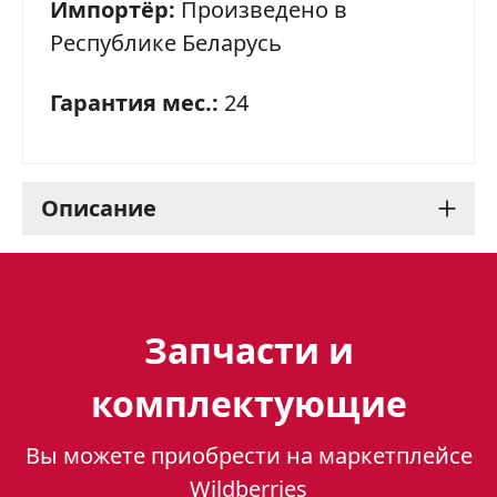
Импортёр:
Произведено в
Республике Беларусь
Гарантия мес.:
24
Описание
Газоэлектрическая плита
Gefest 5101-02 0001 -
Запчасти и
сочетание практичности
комплектующие
и функциональности
Вы можете приобрести на маркетплейсе
Газоэлектрическая плита Gefest 5101-02
Wildberries