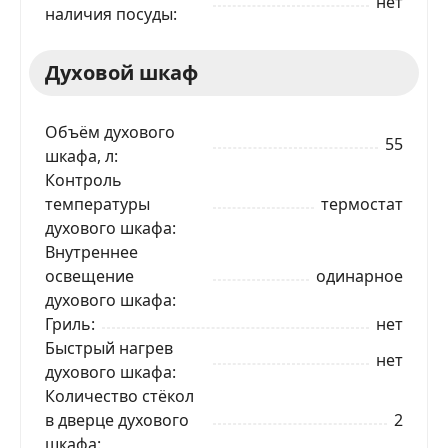
нет
наличия посуды
Духовой шкаф
Объём духового
55
шкафа, л
Контроль
температуры
термостат
духового шкафа
Внутреннее
освещение
одинарное
духового шкафа
Гриль
нет
Быстрый нагрев
нет
духового шкафа
Количество стёкол
ЗАКАЗАТЬ В 1 КЛИК
в дверце духового
2
шкафа