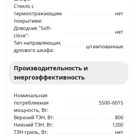
Стекло с
Ваше имя
термоотражающим
нет
покрытием
Доводчик "Soft-
Телефон
*
нет
close"
Тип направляющих
штампованные
духового шкафа
Я даю согласие на обработку моих персональных
данных в соответствии
С ПРАВИЛАМИ
торговой
площадки
Производительность и
ОТПРАВИТЬ ЗАЯВКУ
энергоэффективность
Номинальная
потребляемая
5500–6015
мощность, Вт
Верхний ТЭН, Вт
800
Нижний ТЭН, Вт
1200
ТЭН-гриль, Вт
нет