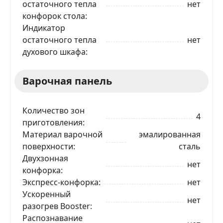
остаточного тепла
нет
конфорок стола
Индикатор
остаточного тепла
нет
духового шкафа
Варочная панель
Количество зон
4
приготовления
Материал варочной
эмалированная
поверхности
сталь
Двухзонная
нет
конфорка
Экспресс-конфорка
нет
Ускоренный
нет
разогрев Booster
Распознавание