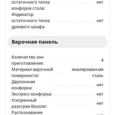
остаточного тепла
нет
конфорок стола
Индикатор
остаточного тепла
нет
духового шкафа
Варочная панель
Количество зон
4
приготовления
Материал варочной
эмалированная
поверхности
сталь
Двухзонная
нет
конфорка
Экспресс-конфорка
нет
Ускоренный
нет
разогрев Booster
Распознавание