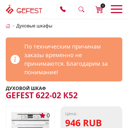
0
Духовые шкафы
По техническим причинам
заказы временно не
принимаются. Благодарим за
понимание!
ДУХОВОЙ ШКАФ
GEFEST 622-02 К52
Цена:
0
946 RUB