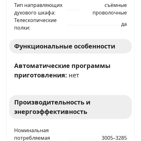
Тип направляющих
съёмные
духового шкафа
проволочные
Телескопические
ЗАКАЗАТЬ В 1 КЛИК
да
полки
Функциональные особенности
Ваше имя
Автоматические программы
Телефон
*
приготовления:
нет
Я даю согласие на обработку моих персональных
данных в соответствии
С ПРАВИЛАМИ
торговой
площадки
Производительность и
энергоэффективность
ОТПРАВИТЬ ЗАЯВКУ
Номинальная
потребляемая
3005–3285