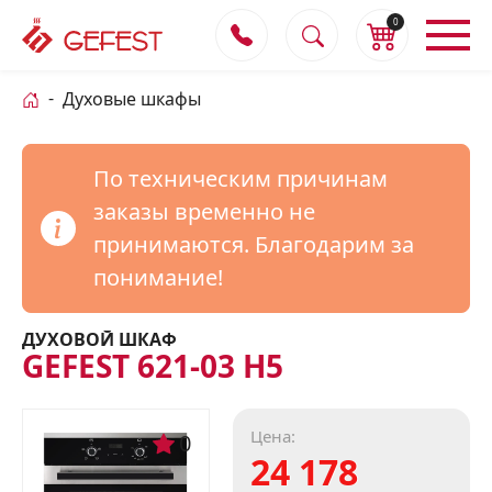
0
Духовые шкафы
По техническим причинам
заказы временно не
принимаются. Благодарим за
понимание!
ДУХОВОЙ ШКАФ
GEFEST 621-03 H5
Цена:
0
24 178