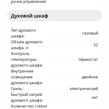
ручки управления
Духовой шкаф
Тип духового
газовый
шкафа
Объём духового
52
шкафа, л
Контроль
температуры
термостат
духового шкафа
Внутреннее
освещение
двойное
духового шкафа
Гриль
электрический
Быстрый нагрев
нет
духового шкафа
Количество стёкол