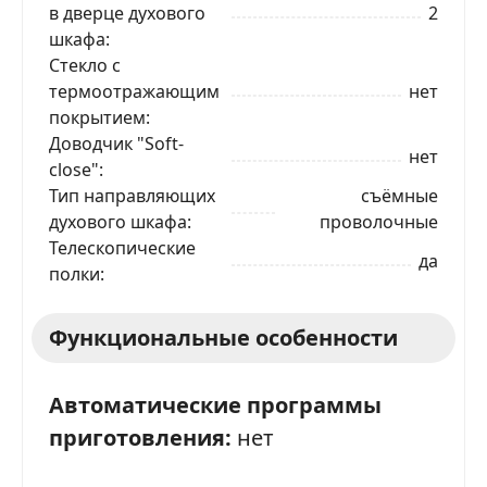
в дверце духового
2
шкафа
Стекло с
термоотражающим
нет
покрытием
ЗАКАЗАТЬ В 1 КЛИК
Доводчик "Soft-
нет
close"
Тип направляющих
съёмные
Ваше имя
духового шкафа
проволочные
Телескопические
да
полки
Телефон
*
Функциональные особенности
Я даю согласие на обработку моих персональных
данных в соответствии
С ПРАВИЛАМИ
торговой
площадки
Автоматические программы
приготовления:
нет
ОТПРАВИТЬ ЗАЯВКУ