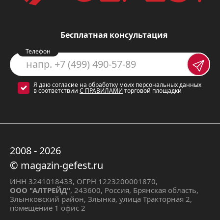
электрического нагрева позволяет
вам использовать все
преимущества обоих видов
Бесплатная консультация
духовок. Газовый нагрев – это
Телефон
экономичность и быстрое
разогревание, а электрический –
Я даю согласие на обработку моих персональных данных
равномерное распределение
в соответствии
С ПРАВИЛАМИ
торговой площадки
тепла, что отлично подходит для
выпечки и сложных блюд.
Объем 52 литра:
достаточно
2008 - 2026
просторный, чтобы приготовить
© magazin-gefest.ru
блюда для всей семьи.
ИНН 3241018433, ОГРН 1223200001870,
Телескопические
ООО "АЛТРЕЙД"
, 243600, Россия, Брянская область,
Злынковский район, Злынка, улица Тракторная 2,
направляющие:
удобные
помещение 1 офис 2
выдвижные полки позволяют