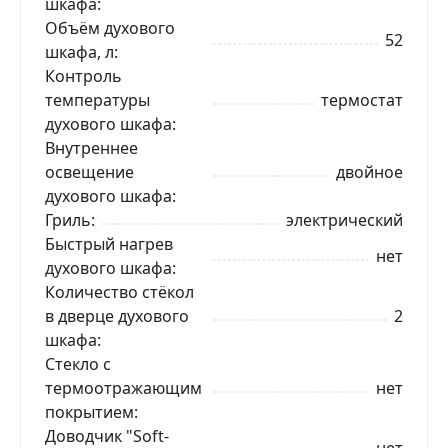
шкафа
Объём духового
52
шкафа, л
Контроль
температуры
термостат
духового шкафа
Внутреннее
освещение
двойное
духового шкафа
Гриль
электрический
Быстрый нагрев
нет
духового шкафа
Количество стёкол
в дверце духового
2
шкафа
Стекло с
термоотражающим
нет
покрытием
Доводчик "Soft-
нет