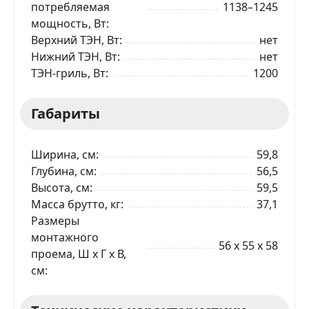
потребляемая
1138–1245
мощность, Вт
Верхний ТЭН, Вт
нет
Нижний ТЭН, Вт
нет
ТЭН-гриль, Вт
1200
Габариты
Ширина, см
59,8
Глубина, см
56,5
Высота, см
59,5
Масса брутто, кг
37,1
Размеры
монтажного
56 x 55 x 58
проема, Ш x Г x В,
см