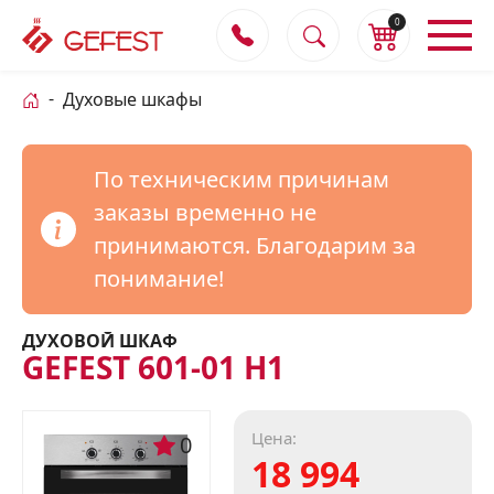
0
Духовые шкафы
По техническим причинам
заказы временно не
принимаются. Благодарим за
понимание!
ДУХОВОЙ ШКАФ
GEFEST 601-01 H1
Цена:
0
18 994