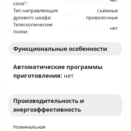
close"
Тип направляющих
съёмные
ЗАКАЗАТЬ В 1 КЛИК
духового шкафа
проволочные
Телескопические
нет
полки
Ваше имя
Функциональные особенности
Телефон
*
Автоматические программы
приготовления:
нет
Я даю согласие на обработку моих персональных
данных в соответствии
С ПРАВИЛАМИ
торговой
площадки
ОТПРАВИТЬ ЗАЯВКУ
Производительность и
энергоэффективность
Номинальная