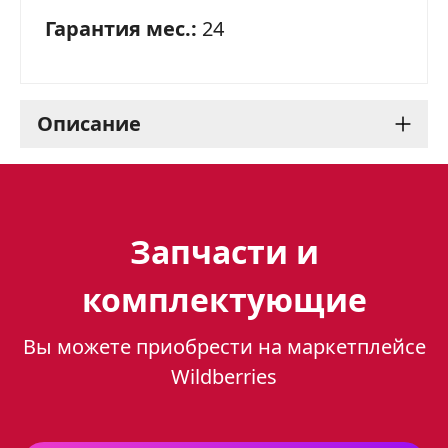
Гарантия мес.:
24
Описание
Духовой шкаф Gefest 601-
01 H1: классика в простом
Запчасти и
исполнении
комплектующие
Духовой шкаф Gefest 601-01 H1 — это
Вы можете приобрести на маркетплейсе
надежный и функциональный прибор,
Wildberries
который станет незаменимым
помощником на вашей кухне. Он