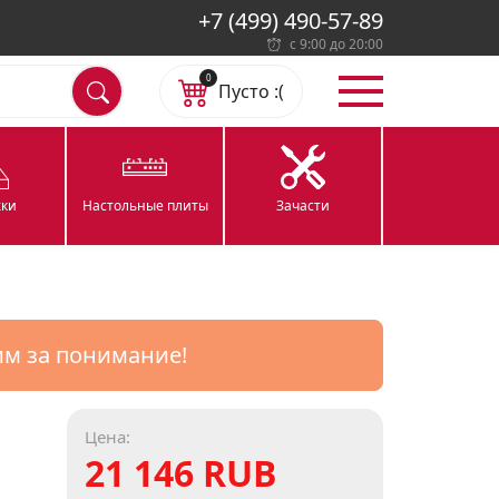
+7 (499) 490-57-89
с 9:00 до 20:00
0
Пусто :(
ки
Настольные плиты
Зачасти
им за понимание!
Цена:
21 146 RUB