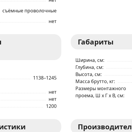
съёмные проволочные
Я даю согласие на обработку моих персональных данных в соответствии
С ПРАВИЛАМИ
торговой площадки
нет
ОТПРАВИТЬ ЗАЯВКУ
и
Габариты
Ширина, см
Глубина, см
Высота, см
1138–1245
Масса брутто, кг
Размеры монтажного
нет
проема, Ш x Г x В, см
нет
1200
ристики
Производител