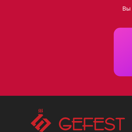
Вы 
Духовой шкаф Gefest 601-01 К
помощником на вашей кухне. О
элегантности. Благодаря кремо
смотреться гармонично в любо
Ключевые особенности 
Духовой шкаф Gefest 601-01 К
приготовить вкуснейшие блюда
приготовленных на вертеле, в 
найдете жаровню, противень и 
можно поместить сразу нескол
Преимущества выбора ду