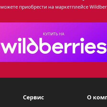
можете приобрести на маркетплейсе Wildber
64 – это стильный и функциональный прибор
н прекрасно впишется в любой интерьер, д
вому цвету и ретро дизайну, духовой шкаф Ge
й обстановке, будь то классический стиль
КУПИТЬ НА
модели
64 оснащен электрическим грилем мощностью 
, запеченные до золотистой корочки. Для 
комплекте с духовкой идет специальный вер
решетку для духового шкафа. Благодаря вме
ько блюд для приготовления.
Сервис
О ком
ховки Gefest 601-01 К64