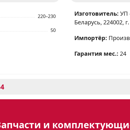
Изготовитель:
УП 
220–230
Беларусь, 224002, г.
50
Импортёр:
Произв
Гарантия мес.:
24
64
 601-01 К64: Стильный и фун
 кухне
Запчасти и комплектующи