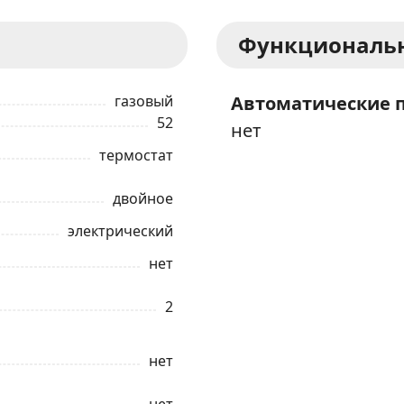
Функциональн
газовый
Автоматические 
52
нет
термостат
двойное
электрический
нет
ЗАКАЗАТЬ В 1 КЛИК
2
Ваше имя
нет
Телефон
*
нет