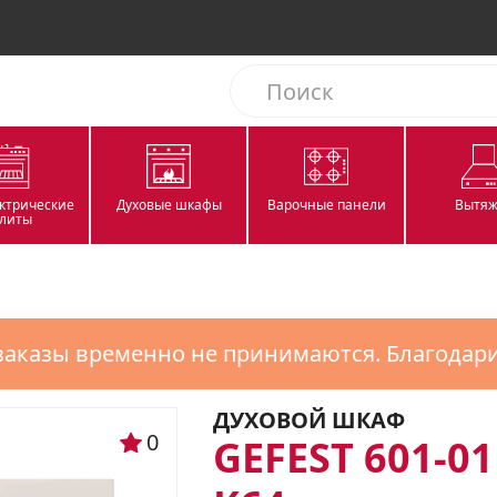
ектрические
Духовые шкафы
Варочные панели
Вытяж
литы
заказы временно не принимаются. Благодар
ДУХОВОЙ ШКАФ
0
GEFEST 601-01