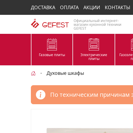
ДОСТАВКА
ОПЛАТА
АКЦИИ
КОНТАКТЫ
Официальный интернет-
магазин кухонной техники
GEFEST
Газовые плиты
Электрические
Газоэл
плиты
п
Духовые шкафы
По техническим причинам 