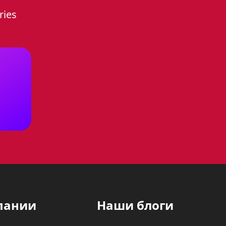
ries
, который станет незаменимым
обавив нотку изысканности и
fest 601-01 К64 будет
 или современный минимализм.
1200 Вт, что позволит вам
любителей блюд,
тел. Также в комплекте вы
стимости 52 литра, в духовку
пании
Наши блоги