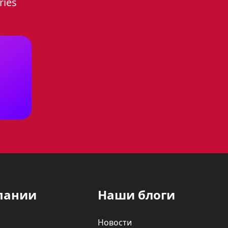
ries
ев, которые позволят вам
ции приготовления на пару,
де.
ой для многих пользователей:
тричество. Особенно это
 что позволяет сократить время
пании
Наши блоги
 так как не сушит их, в
Новости