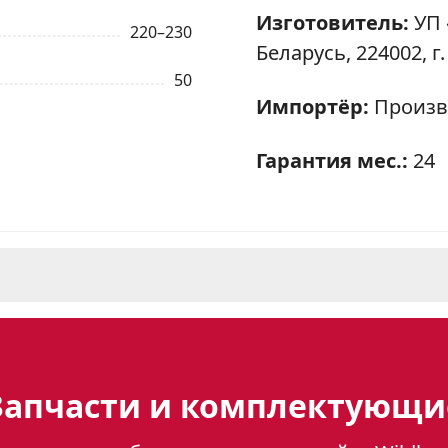
Изготовитель:
УП 
220–230
Беларусь, 224002, г.
50
Импортёр:
Произв
Гарантия мес.:
24
1
 601-01 H1: классика в просто
Запчасти и комплектующи
H1 — это надежный и функциональный прибор
 идеально подходит для тех, кто ценит про