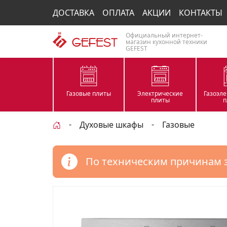
ДОСТАВКА
ОПЛАТА
АКЦИИ
КОНТАКТЫ
Официальный интернет-
магазин кухонной техники
GEFEST
Газовые плиты
Электрические
Газоэл
плиты
п
Духовые шкафы
Газовые
По техническим причинам 