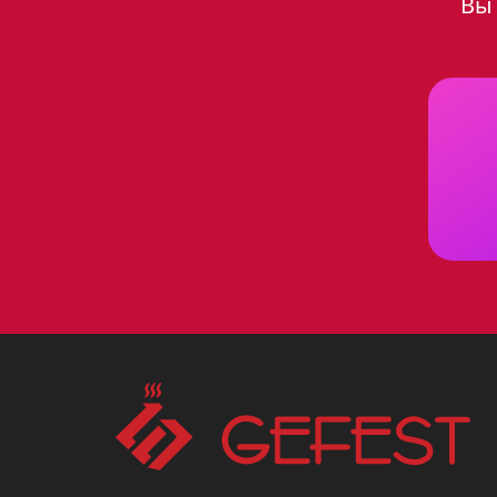
Вы 
оснащена тремя режимами рабо
готовить разнообразные блюда
духовой шкаф Gefest 601-01 H1
Преимущества газовой 
Газовая духовка имеет ряд пр
Экономичность
. Газ явля
актуально в условиях нест
Скорость нагрева
. Газ на
приготовления пищи.
Естественный вкус
. Газов
отличие от электрической.