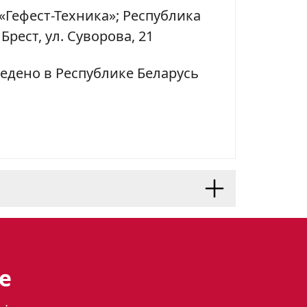
«Гефест-Техника»; Республика
 Брест, ул. Суворова, 21
едено в Республике Беларусь
м исполнении
е
, который станет незаменимым
стоту и практичность. Духовка