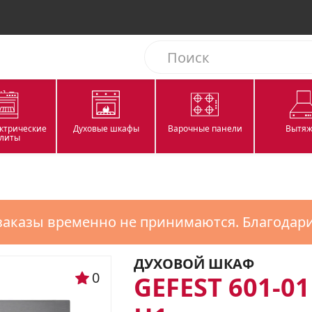
ектрические
Духовые шкафы
Варочные панели
Вытяж
литы
заказы временно не принимаются. Благодар
ДУХОВОЙ ШКАФ
0
GEFEST 601-01