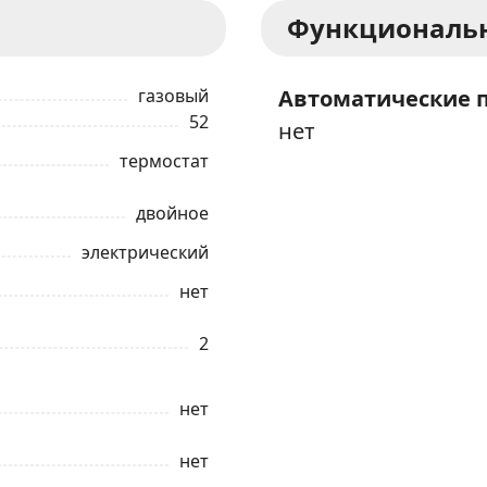
Функциональн
газовый
Автоматические 
52
нет
термостат
двойное
электрический
нет
ЗАКАЗАТЬ В 1 КЛИК
2
Ваше имя
нет
Телефон
*
нет