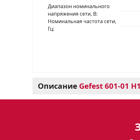
Диапазон номинального
напряжения сети, В
Номинальная частота сети,
Гц
Описание
Gefest 601-01 H
Духовой шкаф Gefest
Духовой шкаф Gefest 601-01 
помощником на вашей кухне. Он