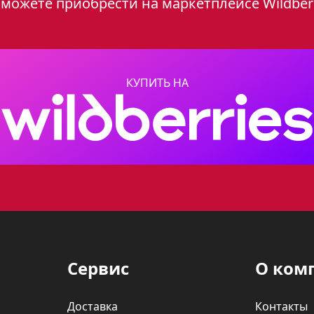
можете приобрести на маркетплейсе Wildber
ты: гриль, гриль с вертелом и нижний нагр
. Несмотря на отсутствие конвекции и функ
 отличается простотой в использовании и ухо
КУПИТЬ НА
духовки
еимуществ, которые делают ее привлекательн
ется более дешевым видом топлива, чем элек
абильности цен на энергоносители.
гревает духовку быстрее, чем электричество,
Сервис
О ком
ая духовка сохраняет естественный вкус блюд,
Доставка
Контакты