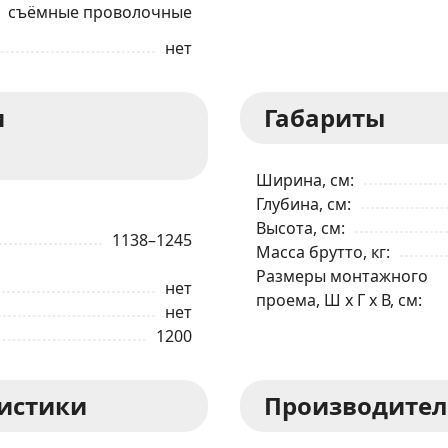
съёмные проволочные
Я даю согласие на обработку моих персональных данных в соответствии
нет
С ПРАВИЛАМИ
торговой площадки
ОТПРАВИТЬ ЗАЯВКУ
и
Габариты
Ширина, см
Глубина, см
Высота, см
1138–1245
Масса брутто, кг
Размеры монтажного
нет
проема, Ш x Г x В, см
нет
1200
ристики
Производител