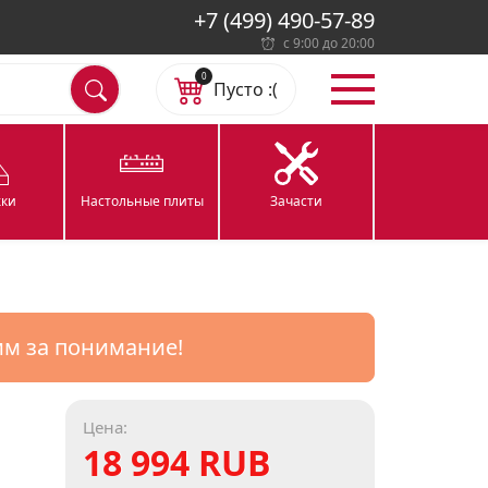
+7 (499) 490-57-89
с 9:00 до 20:00
0
Пусто :(
ки
Настольные плиты
Зачасти
им за понимание!
Цена:
18 994 RUB