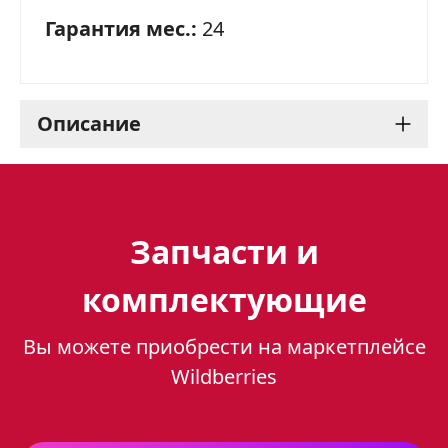
Гарантия мес.:
24
Описание
Духовой шкаф Gefest 601-
01 К64: Стильный и
Запчасти и
функциональный
комплектующие
помощник на вашей
Вы можете приобрести на маркетплейсе
кухне
Wildberries
Духовой шкаф Gefest 601-01 К64 – это
стильный и функциональный прибор,