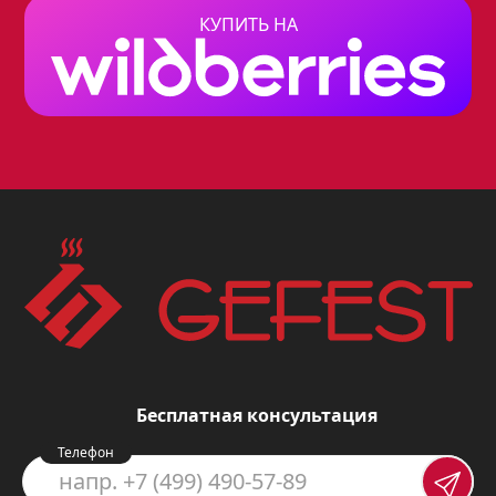
который станет незаменимым
КУПИТЬ НА
помощником на вашей кухне. Он
прекрасно впишется в любой
интерьер, добавив нотку
изысканности и элегантности.
Благодаря кремовому цвету и ретро
дизайну, духовой шкаф Gefest 601-01
К64 будет смотреться гармонично в
любой обстановке, будь то
классический стиль или современный
минимализм.
Бесплатная консультация
Ключевые особенности модели
Телефон
Духовой шкаф Gefest 601-01 К64