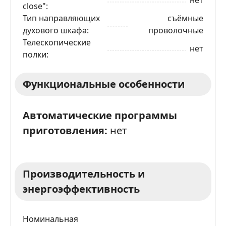
close"
Тип направляющих
съёмные
ЗАКАЗАТЬ В 1 КЛИК
духового шкафа
проволочные
Телескопические
нет
полки
Ваше имя
Функциональные особенности
Телефон
*
Автоматические программы
приготовления:
нет
Я даю согласие на обработку моих персональных
данных в соответствии
С ПРАВИЛАМИ
торговой
площадки
ОТПРАВИТЬ ЗАЯВКУ
Производительность и
энергоэффективность
Номинальная