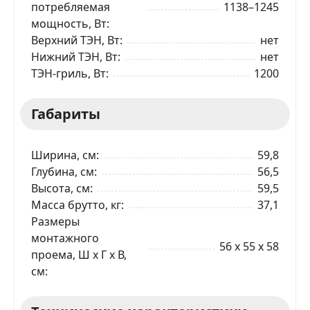
потребляемая
1138–1245
мощность, Вт
Верхний ТЭН, Вт
нет
Нижний ТЭН, Вт
нет
ТЭН-гриль, Вт
1200
Габариты
Ширина, см
59,8
Глубина, см
56,5
Высота, см
59,5
Масса брутто, кг
37,1
Размеры
монтажного
56 x 55 x 58
проема, Ш x Г x В,
см