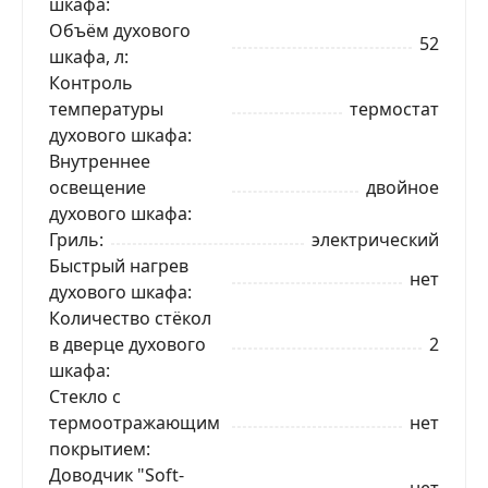
шкафа
Объём духового
52
шкафа, л
Контроль
температуры
термостат
духового шкафа
Внутреннее
освещение
двойное
духового шкафа
Гриль
электрический
Быстрый нагрев
нет
духового шкафа
Количество стёкол
в дверце духового
2
шкафа
Стекло с
термоотражающим
нет
покрытием
Доводчик "Soft-
нет