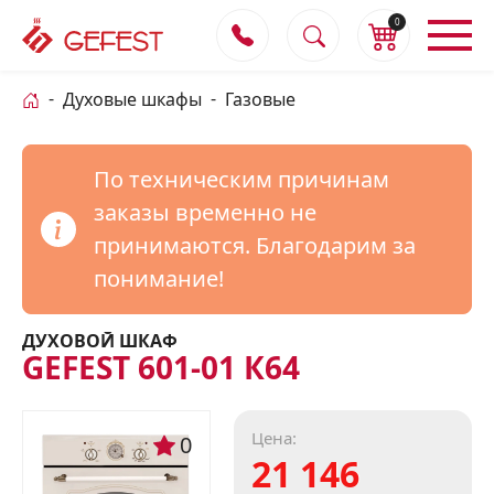
0
Духовые шкафы
Газовые
По техническим причинам
заказы временно не
принимаются. Благодарим за
понимание!
ДУХОВОЙ ШКАФ
GEFEST 601-01 К64
Цена:
0
21 146